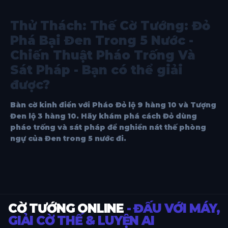
Thử Thách: Thế Cờ Tướng: Đỏ
Phá Bại Đen Trong 5 Nước -
Chiến Thuật Pháo Trống Và
Sát Pháp - Bạn có thể giải
được?
Bàn cờ kinh điển với Pháo Đỏ lộ 9 hàng 10 và Tượng
Đen lộ 3 hàng 10. Hãy khám phá cách Đỏ dùng
pháo trống và sát pháp để nghiền nát thế phòng
ngự của Đen trong 5 nước đi.
CỜ TƯỚNG ONLINE
- ĐẤU VỚI MÁY,
GIẢI CỜ THẾ & LUYỆN AI