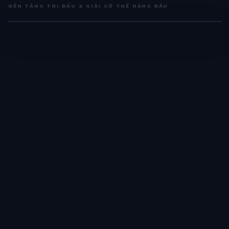
NỀN TẢNG THI ĐẤU & GIẢI CỜ THẾ HÀNG ĐẦU